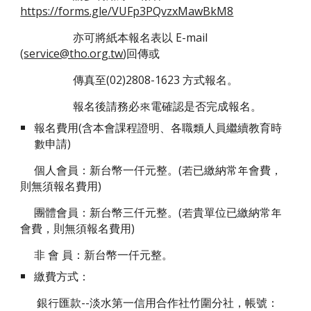
https://forms.gle/VUFp3PQvzxMawBkM8
亦可將紙本報名表以 E-mail
(
service@tho.org.tw
)回傳或
傳真至(02)2808-1623 方式報名。
報名後請務必來電確認是否完成報名。
報名費用(含本會課程證明、各職類人員繼續教育時
數申請)
個人會員：新台幣一仟元整。(若已繳納常年會費，
則無須報名費用)
團體會員：新台幣三仟元整。(若貴單位已繳納常年
會費，則無須報名費用)
非 會 員：新台幣一仟元整。
繳費方式：
銀行匯款--淡水第一信用合作社竹圍分社，帳號：