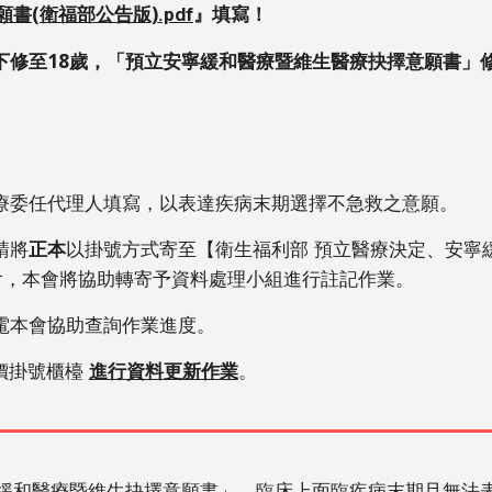
(衛福部公告版)
』填寫！
願書
.pdf
齡下修至18歲，「預立安寧緩和醫療暨維生醫療抉擇意願書
醫療委任代理人填寫，以表達疾病末期選擇不急救之意願。
請將
正本
以
掛號方式寄至
【衛生福利部 預立醫療決定、安寧緩
會，本會將協助轉寄
予
資料處理小組
進行註記作業。
電本會協助查詢作業進度。
批價掛號櫃檯
進行
資料
更新作業
。
緩和醫療暨維生抉擇意願書」，臨床上面臨疾病末期且無法