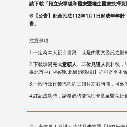
請下載『
預立安寧緩和醫療暨維生醫療抉擇意
※
【公告】配合民法112年1月1日起成年年
書。
注意事項：
1.一定為本人親自書寫，或是由明文委託之
2.下載填寫完成
意願人、二位見證人
資料後，
臺北市中正區紹興北街5號8樓)】亦可寄至本
3.一般行政作業流程約三個月左右時間，可致
4.註記成功時，請務必將健保IC卡拿至醫院
二、若當事人意識不清楚且未簽署「預立安寧