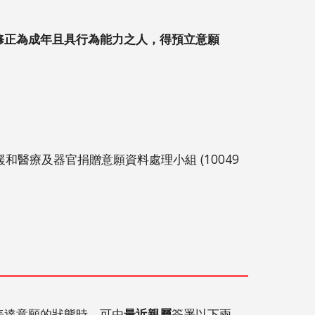
」修正為成年且具行為能力之人，得預立意願
和醫療及器官捐贈意願資料處理小組 (10049
表達意願的狀態時，可由
最近親屬
簽署
以下兩