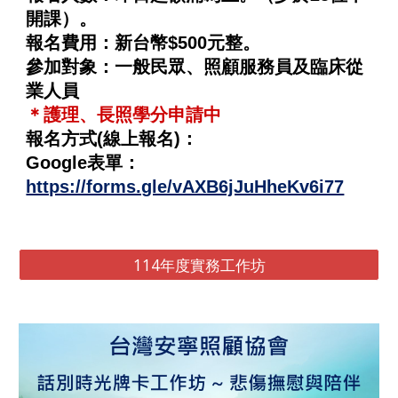
開課）。
報名費用：新台幣$500元整。
參加對象：一般民眾、照顧服務員及臨床從
業人員
＊護理、長照學分申請中
報名方式(線上報名)：
Google表單：
https://forms.gle/vAXB6jJuHheKv6i77
114年度實務工作坊