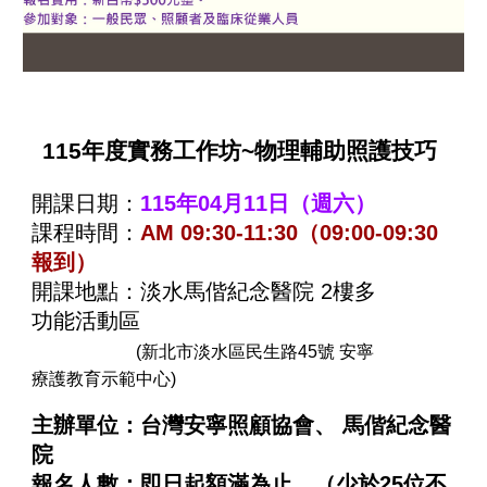
11
5
年度實務工作坊~物理輔助照護技巧
開課日期：
11
5
年
04
月
11
日（週六）
課程時間：
AM 09:30-11:30（09:00-09:30
報到）
開課地點：淡水馬偕紀念醫院 2樓多
功能活動區
(新北市淡水區民生路45號 安寧
療護教育示範中心)
主辦單位：台灣安寧照顧協會、 馬偕紀念醫
院
報名人數：即日起額滿為止。（少於25位不