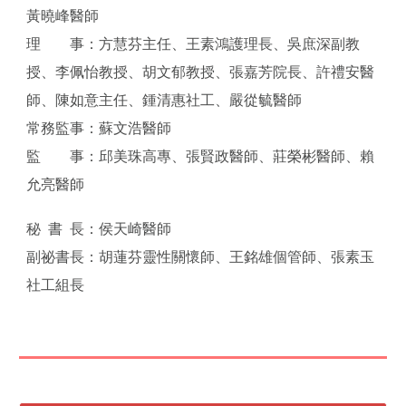
黃曉峰
醫師
理 事：方慧芬主任
、王素鴻
護理長
、吳庶深副教
授、李佩怡教授、胡文郁教授、張嘉芳院長、
許禮安醫
師、陳如意主任、
鍾清惠社工
、
嚴從毓醫師
常務監事：蘇文浩醫師
監 事：邱美珠高專
、張賢政
醫師
、莊榮彬醫師
、賴
允亮醫師
秘
書
長：侯天崎醫師
副祕書長：胡蓮芬靈性關懷師、王銘雄個管師、張素玉
社工組長