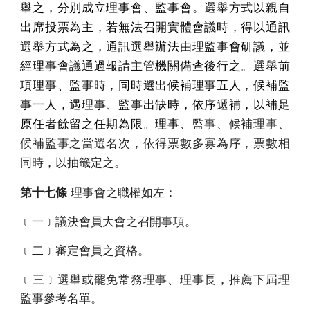
舉之，分別成立理事會、監事會。選舉方式以親自
出席投票為主，若無法召開實體會議時，得以通訊
選舉方式為之，通訊選舉辦法由理監事會研議，並
經理事會議通過報請主管機關備查後行之。選舉前
項理事、監事時，同時選出候補理事五人，候補監
事一人，遇理事、監事出缺時，依序遞補，以補足
原任者餘留之任期為限。理事、監
事、候補理事、
候補監事之當選名次，依得票數多寡為序，票數相
同時，以抽籤定之。
第十七條
理事會之職權如左：
﹝一﹞議決會員大會之召開事項。
﹝二﹞審定會員之資格。
﹝三﹞選舉或罷免常務理事、理事長，推薦下屆理
監事參考名單。