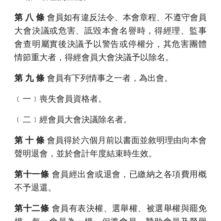
第 八 條
會員如有違反法令、本會章程、不遵守會員
大會決議或危害、詆毀本會名譽時，得經理、監事
會查明屬實後決議予以警告或停權分，其危害團體
情節重大者，得經會員大會決議予以除名。
第 九 條
會員有下列情事之一者，為出會。
﹝一﹞喪失會員資格者。
﹝二﹞經會員大會決議除名者。
第 十 條
會員得於六個月前以書面並敘明理由向本會
聲明退會，並於會計年度結束時生效。
第十一條
會員經出會或退會，已繳納之各項費用概
不予退還。
第十二條
會員有表決權、選舉權、被選舉權與罷免