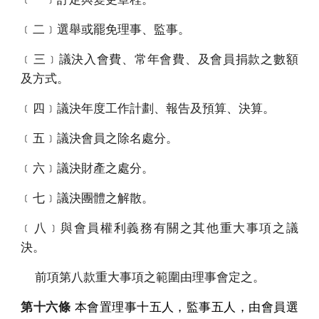
﹝二﹞選舉或罷免理事、監事。
﹝三﹞議決入會費、常年會費、及會員捐款之數額
及方式。
﹝四﹞議決年度工作計劃、報告及預算、決算。
﹝五﹞議決會員之除名處分。
﹝六﹞議決財產之處分。
﹝七﹞議決團體之解散。
﹝八﹞與會員權利義務有關之其他重大事項之議
決。
前項第八款重大事項之範圍由理事會定之。
第十六條
本會置理事十五人，監事五人，由會員選