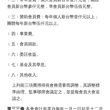
會員新台幣參仟元整，準會員新台幣伍佰元整。
﹝三﹞贊助會員費：每年個人新台幣壹仟元以上；
團體每年新台幣伍仟元以上。
﹝四﹞事業費。
﹝五﹞會員捐款。
﹝六﹞委託收益。
﹝七﹞基金及其孽息。
﹝八﹞其他收入。
上列前三項費用得視會務需要而調整，其調整標
準由理、監事聯席會議定之，並提報會員大會追
認之。
第三三條
本會會計年度自每年一月一日起至十二月