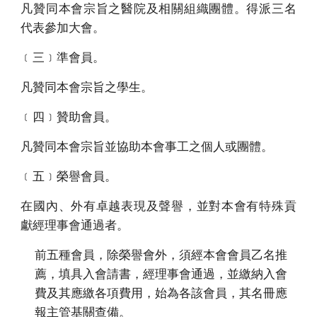
凡贊同本會宗旨之醫院及相關組織團體。得派三名
代表參加大會。
﹝三﹞準會員。
凡贊同本會宗旨之學生。
﹝四﹞贊助會員。
凡贊同本會宗旨並協助本會事工之個人或團體。
﹝五﹞榮譽會員。
在國內、外有卓越表現及聲譽，並對本會有特殊貢
獻經理事會通過者。
前五種會員，除榮譽會外，須經本會會員乙名推
薦，填具入會請書，經理事會通過，並繳納入會
費及其應繳各項費用，始為各該會員，其名冊應
報主管基關查備。