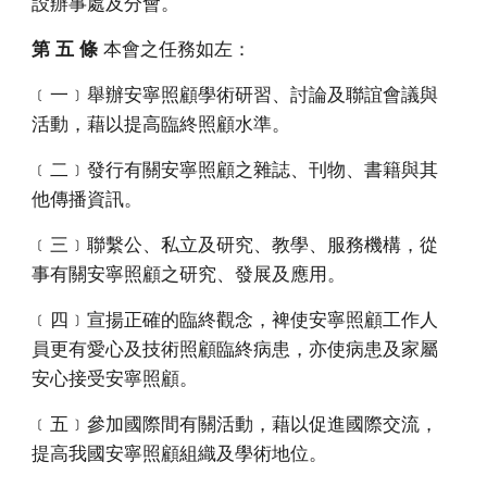
設辦事處及分會。
第 五 條
本會之任務如左：
﹝一﹞舉辦安寧照顧學術研習、討論及聯誼會議與
活動，藉以提高臨終照顧水準。
﹝二﹞發行有關安寧照顧之雜誌、刊物、書籍與其
他傳播資訊。
﹝三﹞聯繫公、私立及研究、教學、服務機構，從
事有關安寧照顧之研究、發展及應用。
﹝四﹞宣揚正確的臨終觀念，裨使安寧照顧工作人
員更有愛心及技術照顧臨終病患，亦使病患及家屬
安心接受安寧照顧。
﹝五﹞參加國際間有關活動，藉以促進國際交流，
提高我國安寧照顧組織及學術地位。